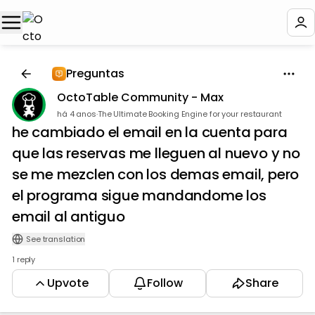
Preguntas 🇪🇸
OctoTable Community - Max
há 4 anos
·
The Ultimate Booking Engine for your restaurant
he cambiado el email en la cuenta para
que las reservas me lleguen al nuevo y no
se me mezclen con los demas email, pero
el programa sigue mandandome los
email al antiguo
See translation
1 reply
Upvote
Follow
Share